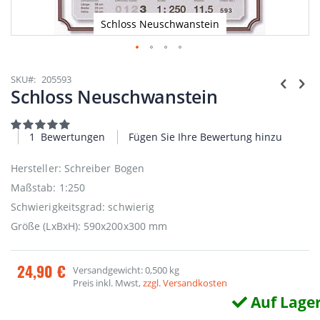
Schloss Neuschwanstein
Zum
Anfang
SKU
205593
der
Schloss Neuschwanstein
Bildgalerie
springen
Bewertung:
100
100
% of
1
Bewertungen
Fügen Sie Ihre Bewertung hinzu
Hersteller: Schreiber Bogen
Maßstab: 1:250
Schwierigkeitsgrad: schwierig
Größe (LxBxH): 590x200x300 mm
24,90 €
Versandgewicht: 0,500 kg
Preis inkl. Mwst,
zzgl. Versandkosten
Auf Lage