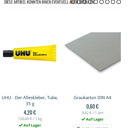
DIESE ARTIKEL KÖNNTEN IHNEN EVENTUELL AUCH GEFALLEN!
UHU - Der Alleskleber, Tube,
Graukarton DIN A4
35 g
0,60 €
4,20 €
9,62 €
/ 1 qm
120,00 €
/ 1 kg
Auf Lager
Auf Lager