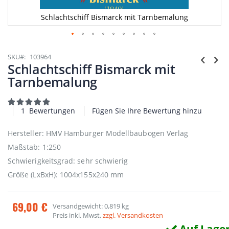
Schlachtschiff Bismarck mit Tarnbemalung
Zum
Anfang
SKU
103964
der
Schlachtschiff Bismarck mit
Bildgalerie
Tarnbemalung
springen
Bewertung:
100
100
% of
1
Bewertungen
Fügen Sie Ihre Bewertung hinzu
Hersteller: HMV Hamburger Modellbaubogen Verlag
Maßstab: 1:250
Schwierigkeitsgrad: sehr schwierig
Größe (LxBxH): 1004x155x240 mm
69,00 €
Versandgewicht: 0,819 kg
Preis inkl. Mwst,
zzgl. Versandkosten