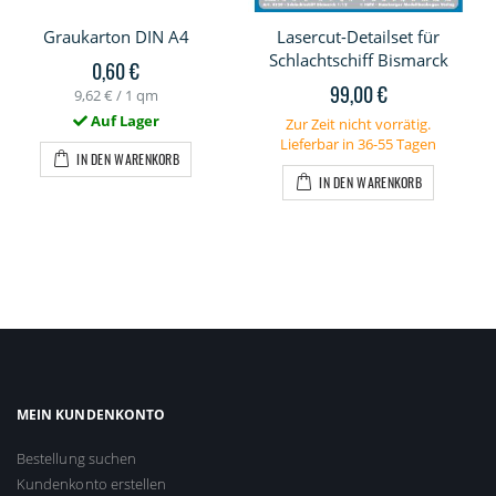
Graukarton DIN A4
Lasercut-Detailset für
Schlachtschiff Bismarck
0,60 €
99,00 €
9,62 €
/ 1 qm
Auf Lager
Zur Zeit nicht vorrätig.
Lieferbar in 36-55 Tagen
IN DEN WARENKORB
IN DEN WARENKORB
MEIN KUNDENKONTO
Bestellung suchen
Kundenkonto erstellen