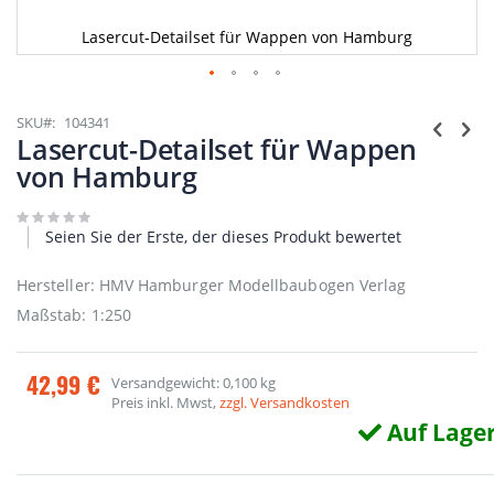
Lasercut-Detailset für Wappen von Hamburg
Zum
Anfang
SKU
104341
der
Lasercut-Detailset für Wappen
Bildgalerie
von Hamburg
springen
Seien Sie der Erste, der dieses Produkt bewertet
Hersteller: HMV Hamburger Modellbaubogen Verlag
Maßstab: 1:250
42,99 €
Versandgewicht: 0,100 kg
Preis inkl. Mwst,
zzgl. Versandkosten
Auf Lage