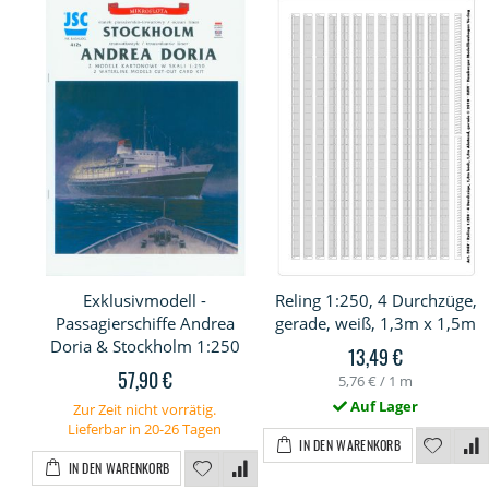
Exklusivmodell -
Reling 1:250, 4 Durchzüge,
Passagierschiffe Andrea
gerade, weiß, 1,3m x 1,5m
Doria & Stockholm 1:250
13,49 €
57,90 €
5,76 €
/ 1 m
Auf Lager
Zur Zeit nicht vorrätig.
Lieferbar in 20-26 Tagen
IN DEN WARENKORB
IN DEN WARENKORB