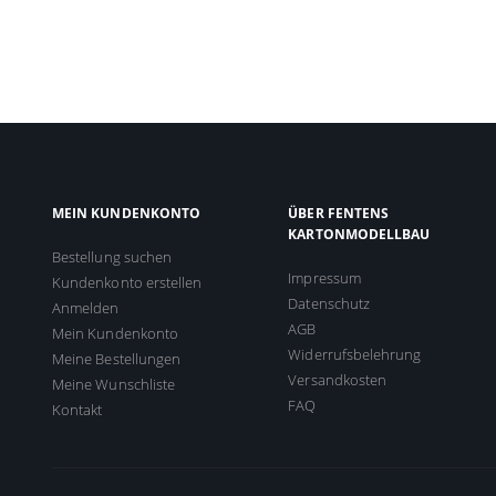
MEIN KUNDENKONTO
ÜBER FENTENS
KARTONMODELLBAU
Bestellung suchen
Impressum
Kundenkonto erstellen
Datenschutz
Anmelden
AGB
Mein Kundenkonto
Widerrufsbelehrung
Meine Bestellungen
Versandkosten
Meine Wunschliste
FAQ
Kontakt