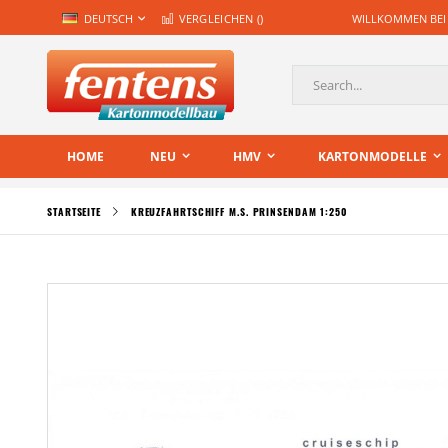
Zum
SPRACHE
DEUTSCH
VERGLEICHEN (
)
WILLKOMMEN BEI
Inhalt
springen
Suche
HOME
NEU
HMV
KARTONMODELLE
STARTSEITE
KREUZFAHRTSCHIFF M.S. PRINSENDAM 1:250
Zum
Ende
der
Bildgalerie
springen