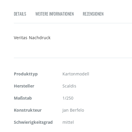
Zum
Anfang
DETAILS
WEITERE INFORMATIONEN
REZENSIONEN
der
Bildgalerie
springen
Veritas Nachdruck
Weitere
Produkttyp
Kartonmodell
Informationen
Hersteller
Scaldis
Maßstab
1/250
Konstrukteur
Jan Berfelo
Schwierigkeitsgrad
mittel