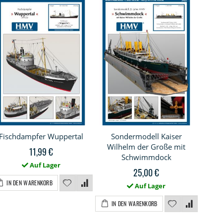
Fischdampfer Wuppertal
Sondermodell Kaiser
Heiz
Wilhelm der Große mit
11,99 €
Schwimmdock
Auf Lager
25,00 €
IN DEN WARENKORB
I
Auf Lager
IN DEN WARENKORB