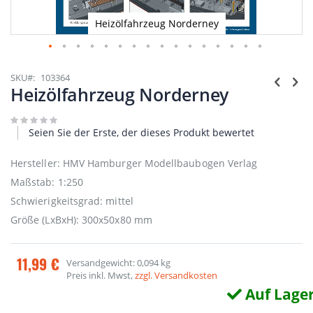
Heizölfahrzeug Norderney
Zum
Anfang
SKU
103364
der
Heizölfahrzeug Norderney
Bildgalerie
springen
Seien Sie der Erste, der dieses Produkt bewertet
Hersteller: HMV Hamburger Modellbaubogen Verlag
Maßstab: 1:250
Schwierigkeitsgrad: mittel
Größe (LxBxH): 300x50x80 mm
11,99 €
Versandgewicht: 0,094 kg
Preis inkl. Mwst,
zzgl. Versandkosten
Auf Lage