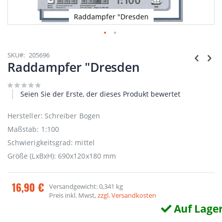
Raddampfer "Dresden
Zum
Anfang
SKU
205696
der
Raddampfer "Dresden
Bildgalerie
springen
Seien Sie der Erste, der dieses Produkt bewertet
Hersteller: Schreiber Bogen
Maßstab: 1:100
Schwierigkeitsgrad: mittel
Größe (LxBxH): 690x120x180 mm
16,90 €
Versandgewicht: 0,341 kg
Preis inkl. Mwst,
zzgl. Versandkosten
Auf Lage