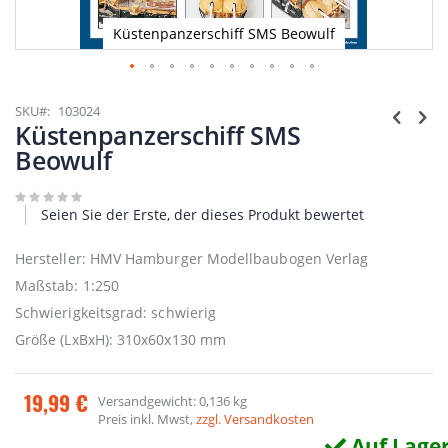
Küstenpanzerschiff SMS Beowulf
Zum
Anfang
SKU
103024
der
Küstenpanzerschiff SMS
Bildgalerie
Beowulf
springen
Seien Sie der Erste, der dieses Produkt bewertet
Hersteller: HMV Hamburger Modellbaubogen Verlag
Maßstab: 1:250
Schwierigkeitsgrad: schwierig
Größe (LxBxH): 310x60x130 mm
19,99 €
Versandgewicht: 0,136 kg
Preis inkl. Mwst,
zzgl. Versandkosten
Auf Lage