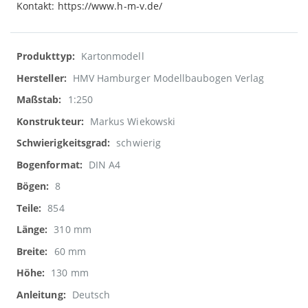
Kontakt: https://www.h-m-v.de/
Weitere
Kartonmodell
Informationen
HMV Hamburger Modellbaubogen Verlag
1:250
Markus Wiekowski
schwierig
DIN A4
8
854
310 mm
60 mm
130 mm
Deutsch