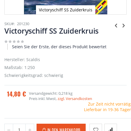
Victoryschiff SS Zuiderkruis
Zum
Anfang
SKU
201230
der
Victoryschiff SS Zuiderkruis
Bildgalerie
springen
Seien Sie der Erste, der dieses Produkt bewertet
Hersteller: Scaldis
Maßstab: 1:250
Schwierigkeitsgrad: schwierig
14,80 €
Versandgewicht: 0,218 kg
Preis inkl. Mwst,
zzgl. Versandkosten
Zur Zeit nicht vorrätig
Lieferbar in 19-36 Tage
IN DEN WARENKORB