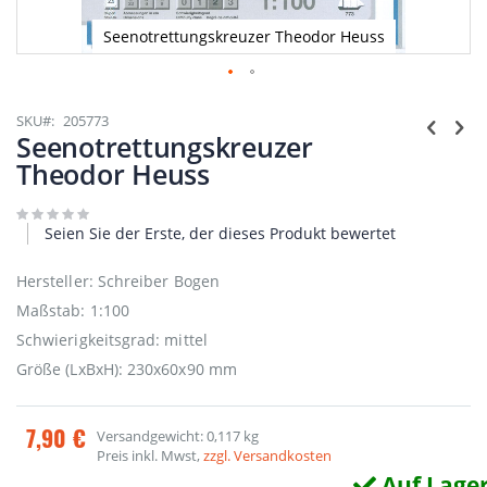
Seenotrettungskreuzer Theodor Heuss
Zum
Anfang
SKU
205773
der
Seenotrettungskreuzer
Bildgalerie
Theodor Heuss
springen
Seien Sie der Erste, der dieses Produkt bewertet
Hersteller: Schreiber Bogen
Maßstab: 1:100
Schwierigkeitsgrad: mittel
Größe (LxBxH): 230x60x90 mm
7,90 €
Versandgewicht: 0,117 kg
Preis inkl. Mwst,
zzgl. Versandkosten
Auf Lage