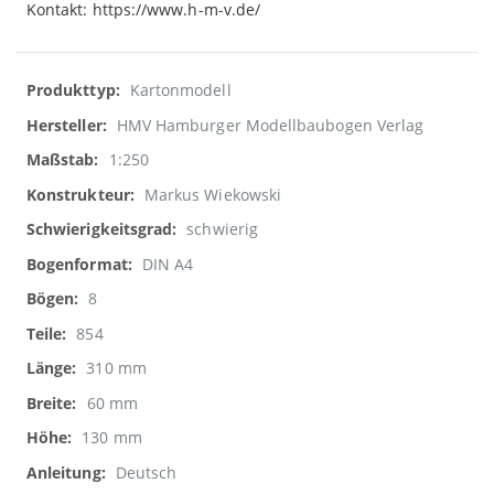
Kontakt: https://www.h-m-v.de/
Weitere
Kartonmodell
Informationen
HMV Hamburger Modellbaubogen Verlag
1:250
Markus Wiekowski
schwierig
DIN A4
8
854
310 mm
60 mm
130 mm
Deutsch