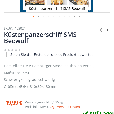
Küstenpanzerschiff SMS Beowulf
Zum
Anfang
SKU
103024
der
Küstenpanzerschiff SMS
Bildgalerie
Beowulf
springen
Seien Sie der Erste, der dieses Produkt bewertet
Hersteller: HMV Hamburger Modellbaubogen Verlag
Maßstab: 1:250
Schwierigkeitsgrad: schwierig
Größe (LxBxH): 310x60x130 mm
19,99 €
Versandgewicht: 0,136 kg
Preis inkl. Mwst,
zzgl. Versandkosten
Auf Lage