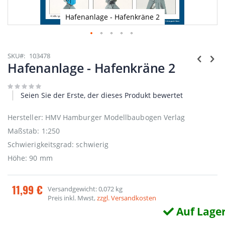
Hafenanlage - Hafenkräne 2
Zum
Anfang
SKU
103478
der
Hafenanlage - Hafenkräne 2
Bildgalerie
springen
Seien Sie der Erste, der dieses Produkt bewertet
Hersteller: HMV Hamburger Modellbaubogen Verlag
Maßstab: 1:250
Schwierigkeitsgrad: schwierig
Höhe: 90 mm
11,99 €
Versandgewicht: 0,072 kg
Preis inkl. Mwst,
zzgl. Versandkosten
Auf Lage