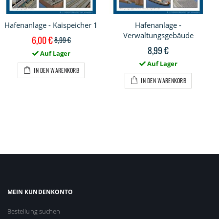
Hafenanlage - Kaispeicher 1
Hafenanlage -
Verwaltungsgebäude
Sonderpreis
6,00 €
8,99 €
8,99 €
Auf Lager
Auf Lager
IN DEN WARENKORB
IN DEN WARENKORB
MEIN KUNDENKONTO
Bestellung suchen