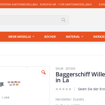
 FENTENS KARTONMODELLBAU - EUROPAS NR. 1 FÜR KARTONMODELLBAU!
KONT
Suche
MEHR MODELLE
BÜCHER
MATERIAL
WERKZ
SKU
201503
Baggerschiff Wil
in La
Seien Sie der Ers
Hersteller: Scaldis