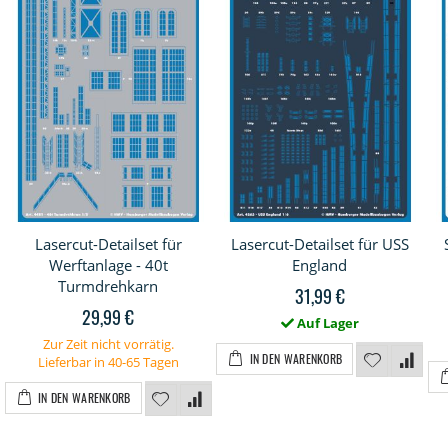
Lasercut-Detailset für
Lasercut-Detailset für USS
Werftanlage - 40t
England
Turmdrehkarn
31,99 €
29,99 €
Auf Lager
Zur Zeit nicht vorrätig.
IN DEN WARENKORB
Lieferbar in 40-65 Tagen
IN DEN WARENKORB