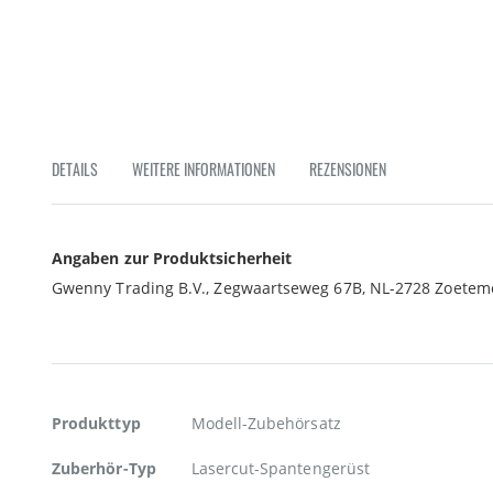
Zum
Anfang
der
Bildgalerie
springen
DETAILS
WEITERE INFORMATIONEN
REZENSIONEN
Angaben zur Produktsicherheit
Gwenny Trading B.V., Zegwaartseweg 67B, NL-2728 Zoetem
Weitere
Produkttyp
Modell-Zubehörsatz
Informationen
Zuberhör-Typ
Lasercut-Spantengerüst