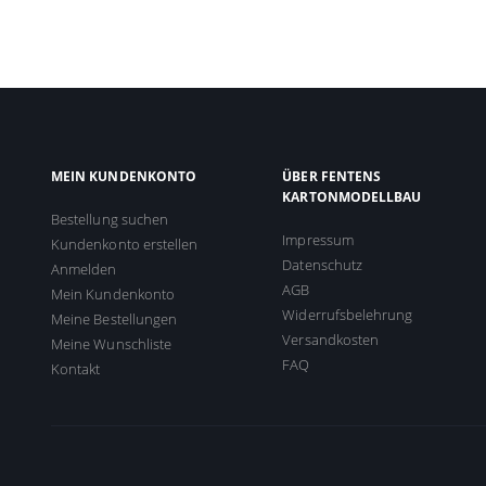
MEIN KUNDENKONTO
ÜBER FENTENS
KARTONMODELLBAU
Bestellung suchen
Impressum
Kundenkonto erstellen
Datenschutz
Anmelden
AGB
Mein Kundenkonto
Widerrufsbelehrung
Meine Bestellungen
Versandkosten
Meine Wunschliste
FAQ
Kontakt