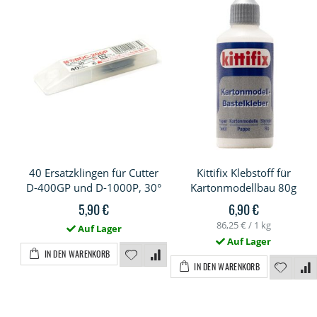
40 Ersatzklingen für Cutter
Kittifix Klebstoff für
D-400GP und D-1000P, 30°
Kartonmodellbau 80g
5,90 €
6,90 €
86,25 €
/ 1 kg
Auf Lager
Auf Lager
IN DEN WARENKORB
IN DEN WARENKORB