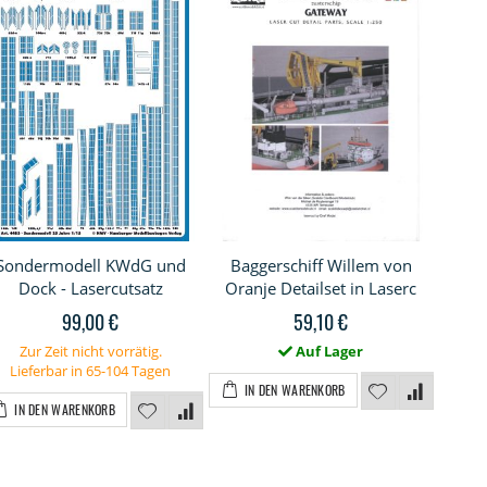
Sondermodell KWdG und
Baggerschiff Willem von
Di
Dock - Lasercutsatz
Oranje Detailset in Laserc
99,00 €
59,10 €
Zur Zeit nicht vorrätig.
Auf Lager
Lieferbar in 65-104 Tagen
IN DEN WARENKORB
I
IN DEN WARENKORB