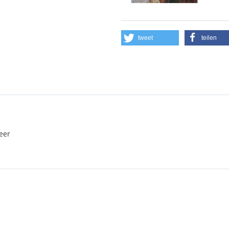
tweet
teilen
eer